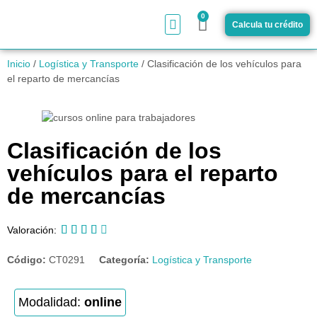
0
Calcula tu crédito
¿Cómo funciona?
Inicio
/
Logística y Transporte
/ Clasificación de los vehículos para
el reparto de mercancías
Clasificación de los
vehículos para el reparto
de mercancías





Valoración:
Código:
CT0291
Categoría:
Logística y Transporte
Modalidad:
online