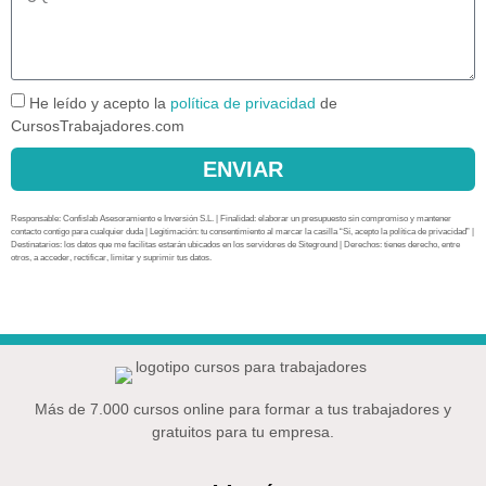
He leído y acepto la
política de privacidad
de
CursosTrabajadores.com
ENVIAR
Responsable: Confislab Asesoramiento e Inversión S.L. | Finalidad: elaborar un presupuesto sin compromiso y mantener
contacto contigo para cualquier duda | Legitimación: tu consentimiento al marcar la casilla “Sí, acepto la política de privacidad” |
Destinatarios: los datos que me facilitas estarán ubicados en los servidores de Siteground | Derechos: tienes derecho, entre
otros, a acceder, rectificar, limitar y suprimir tus datos.
Más de 7.000 cursos online para formar a tus trabajadores y
gratuitos para tu empresa.