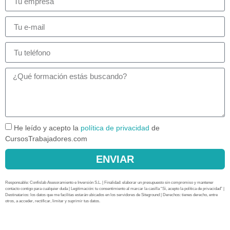
He leído y acepto la
política de privacidad
de
CursosTrabajadores.com
ENVIAR
Responsable: Confislab Asesoramiento e Inversión S.L. | Finalidad: elaborar un presupuesto sin compromiso y mantener
contacto contigo para cualquier duda | Legitimación: tu consentimiento al marcar la casilla “Sí, acepto la política de privacidad” |
Destinatarios: los datos que me facilitas estarán ubicados en los servidores de Siteground | Derechos: tienes derecho, entre
otros, a acceder, rectificar, limitar y suprimir tus datos.