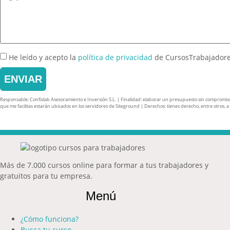
He leído y acepto la
política de privacidad
de CursosTrabajador
ENVIAR
Responsable: Confislab Asesoramiento e Inversión S.L. | Finalidad: elaborar un presupuesto sin compromiso y 
que me facilitas estarán ubicados en los servidores de Siteground | Derechos: tienes derecho, entre otros, a ac
Más de 7.000 cursos online para formar a tus trabajadores y
gratuitos para tu empresa.
Menú
¿Cómo funciona?
Busca tu curso