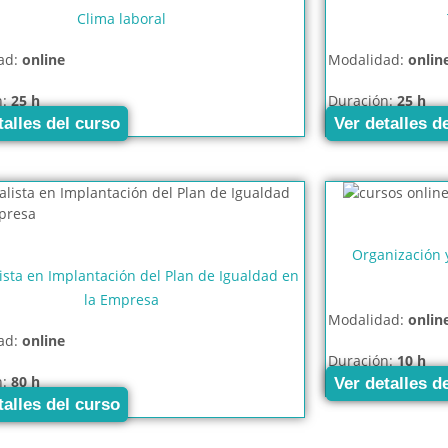
Clima laboral
ad:
online
Modalidad:
onlin
n:
25 h
Duración:
25 h
talles del curso
Ver detalles d
Organización 
ista en Implantación del Plan de Igualdad en
la Empresa
Modalidad:
onlin
ad:
online
Duración:
10 h
n:
80 h
Ver detalles d
talles del curso