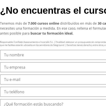
¿No encuentras el cur
Tenemos más de
7.000 cursos online
distribuidos en más de
30 c
necesites una formación a medida. En ese caso, rellena el formul
antes posible para
buscar tu formación ideal.
Responsable: Confislab Asesoramiento e Inversión S.L. | Finalidad: elaborar un presupuesto sin compromiso y 
que me facilitas estarán ubicados en los servidores de Siteground | Derechos: tienes derecho, entre otros, a ac