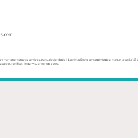
es.com
mantener contacto contigo para cualquier duda | Legitimación: tu consentimiento al marcar la casilla “Sí, ace
ceder, rectificar, limitar y suprimir tus datos.