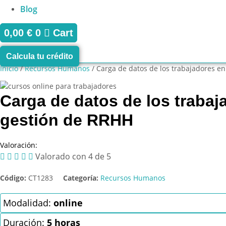
Blog
0,00
€
0
Cart
Calcula tu crédito
Inicio
/
Recursos Humanos
/ Carga de datos de los trabajadores en
Carga de datos de los trabaj
gestión de RRHH
Valoración:





Valorado con 4 de 5
Código:
CT1283
Categoría:
Recursos Humanos
Modalidad:
online
Duración:
5 horas