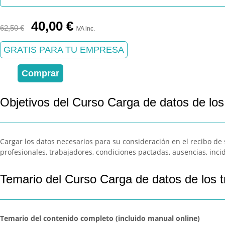
El
El
40,00
€
62,50
€
IVA inc.
precio
precio
original
actual
GRATIS PARA TU EMPRESA
era:
es:
62,50 €.
40,00 €.
Comprar
Objetivos del Curso Carga de datos de los
Cargar los datos necesarios para su consideración en el recibo de s
profesionales, trabajadores, condiciones pactadas, ausencias, incide
Temario del Curso Carga de datos de los t
Temario del contenido completo (incluido manual online)