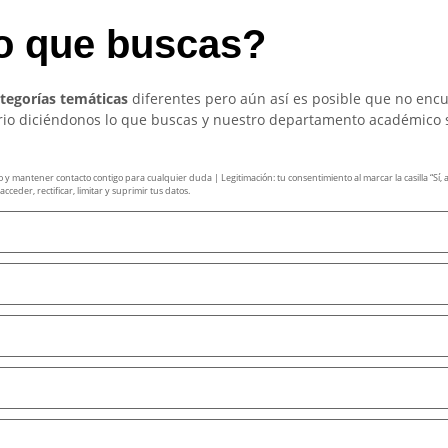
so que buscas?
ategorías temáticas
diferentes pero aún así es posible que no enc
ario diciéndonos lo que buscas y nuestro departamento académico 
mantener contacto contigo para cualquier duda | Legitimación: tu consentimiento al marcar la casilla “Sí, ace
ceder, rectificar, limitar y suprimir tus datos.