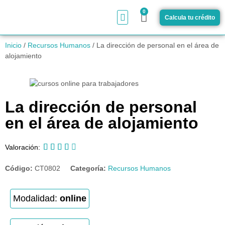
0
Calcula tu crédito
¿Cómo funciona?
Inicio
/
Recursos Humanos
/ La dirección de personal en el área de
alojamiento
La dirección de personal
en el área de alojamiento





Valoración:
Código:
CT0802
Categoría:
Recursos Humanos
Modalidad:
online