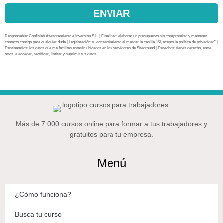
ENVIAR
Responsable: Confislab Asesoramiento e Inversión S.L. | Finalidad: elaborar un presupuesto sin compromiso y mantener
contacto contigo para cualquier duda | Legitimación: tu consentimiento al marcar la casilla “Sí, acepto la política de privacidad” |
Destinatarios: los datos que me facilitas estarán ubicados en los servidores de Siteground | Derechos: tienes derecho, entre
otros, a acceder, rectificar, limitar y suprimir tus datos.
Más de 7.000 cursos online para formar a tus trabajadores y
gratuitos para tu empresa.
Menú
¿Cómo funciona?
Busca tu curso