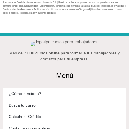
Responsable: Confislab Asesoramiento e Inversión S.L. | Finalidad: elaborar un presupuesto sin compromiso y mantener
contacto contigo para cualquier duda | Legitimación: tu consentimiento al marcar la casilla “Sí, acepto la política de privacidad” |
Destinatarios: los datos que me facilitas estarán ubicados en los servidores de Siteground | Derechos: tienes derecho, entre
otros, a acceder, rectificar, limitar y suprimir tus datos.
Más de 7.000 cursos online para formar a tus trabajadores y
gratuitos para tu empresa.
Menú
¿Cómo funciona?
Busca tu curso
Calcula tu Crédito
Contacta con nosotros