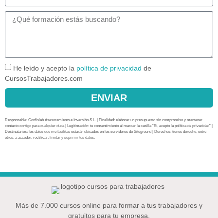
He leído y acepto la
política de privacidad
de
CursosTrabajadores.com
ENVIAR
Responsable: Confislab Asesoramiento e Inversión S.L. | Finalidad: elaborar un presupuesto sin compromiso y mantener
contacto contigo para cualquier duda | Legitimación: tu consentimiento al marcar la casilla “Sí, acepto la política de privacidad” |
Destinatarios: los datos que me facilitas estarán ubicados en los servidores de Siteground | Derechos: tienes derecho, entre
otros, a acceder, rectificar, limitar y suprimir tus datos.
Más de 7.000 cursos online para formar a tus trabajadores y
gratuitos para tu empresa.