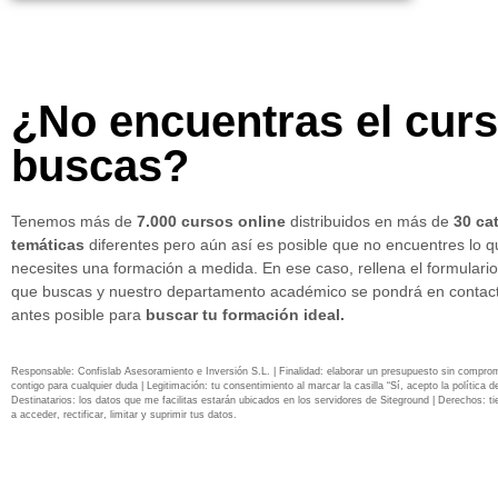
¿No encuentras el cur
buscas?
Tenemos más de
7.000 cursos online
distribuidos en más de
30 ca
temáticas
diferentes pero aún así es posible que no encuentres lo 
necesites una formación a medida. En ese caso, rellena el formulario
que buscas y nuestro departamento académico se pondrá en contact
antes posible para
buscar tu formación ideal.
Responsable: Confislab Asesoramiento e Inversión S.L. | Finalidad: elaborar un presupuesto sin compro
contigo para cualquier duda | Legitimación: tu consentimiento al marcar la casilla “Sí, acepto la política de
Destinatarios: los datos que me facilitas estarán ubicados en los servidores de Siteground | Derechos: ti
a acceder, rectificar, limitar y suprimir tus datos.