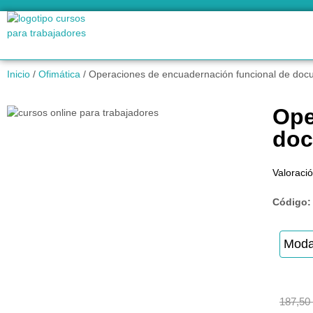
Inicio
/
Ofimática
/ Operaciones de encuadernación funcional de do
Ope
doc
Valoració
Código
Moda
187,50