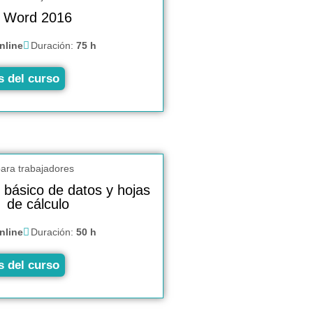
Word 2016
nline
Duración:
75 h
s del curso
 básico de datos y hojas
de cálculo
nline
Duración:
50 h
s del curso