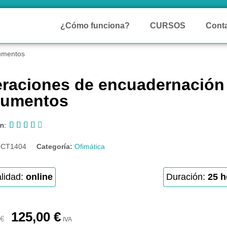
¿Cómo funciona?
CURSOS
Cont
cumentos
raciones de encuadernación 
umentos





n:
:
CT1404
Categoría:
Ofimática
lidad:
online
Duración:
25 h
125,00
€
€
IVA