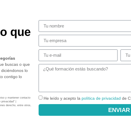
so que
tegorías
que buscas o que
 diciéndonos lo
o contigo lo
He leído y acepto la
política de privacidad
de C
miso y mantener contacto
 privacidad” |
enes derecho, entre otros,
ENVIAR