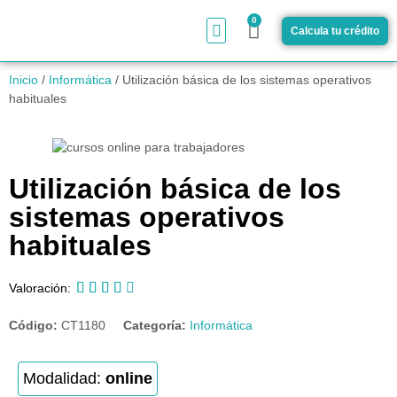
0
Calcula tu crédito
¿Cómo funciona?
Inicio
/
Informática
/ Utilización básica de los sistemas operativos
habituales
Utilización básica de los
sistemas operativos
habituales





Valoración:
Código:
CT1180
Categoría:
Informática
Modalidad:
online