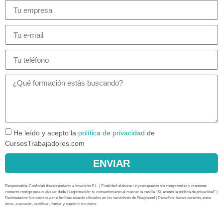
He leído y acepto la
política de privacidad
de
CursosTrabajadores.com
ENVIAR
Responsable: Confislab Asesoramiento e Inversión S.L. | Finalidad: elaborar un presupuesto sin compromiso y mantener
contacto contigo para cualquier duda | Legitimación: tu consentimiento al marcar la casilla “Sí, acepto la política de privacidad” |
Destinatarios: los datos que me facilitas estarán ubicados en los servidores de Siteground | Derechos: tienes derecho, entre
otros, a acceder, rectificar, limitar y suprimir tus datos.