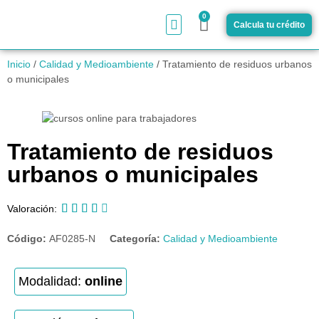
0
Calcula tu crédito
¿Cómo funciona?
Inicio
/
Calidad y Medioambiente
/ Tratamiento de residuos urbanos
o municipales
Tratamiento de residuos
urbanos o municipales





Valoración:
Código:
AF0285-N
Categoría:
Calidad y Medioambiente
Modalidad:
online