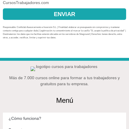
CursosTrabajadores.com
ENVIAR
Responsable: Confislab Asesoramiento e Inversión S.L. | Finalidad: elaborar un presupuesto sin compromiso y mantener
contacto contigo para cualquier duda | Legitimación: tu consentimiento al marcar la casilla “Sí, acepto la política de privacidad” |
Destinatarios: los datos que me facilitas estarán ubicados en los servidores de Siteground | Derechos: tienes derecho, entre
otros, a acceder, rectificar, limitar y suprimir tus datos.
Más de 7.000 cursos online para formar a tus trabajadores y
gratuitos para tu empresa.
Menú
¿Cómo funciona?