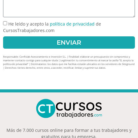
He leído y acepto la
política de privacidad
de
CursosTrabajadores.com
ENVIAR
Responsable: Confislab Asesoramiento e Inversión S.L. | Finalidad: elaborar un presupuesto sin compromiso y
mantener contacto contigo para cualquier duda | Legitimación: tu consentimiento al marcar la casilla “Sí, acepto la
política de privacidad” | Destinatarios: los datos que me facilitas estarán ubicados en los servidores de Siteground
| Derechos: tienes derecho, entre otros, a acceder, rectificar, limitar y suprimir tus datos.
Más de 7.000 cursos online para formar a tus trabajadores y
gratuitos para tu empresa.