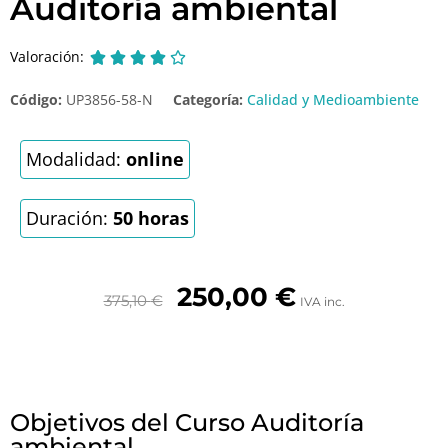
Auditoría ambiental
Valoración:





Código:
UP3856-58-N
Categoría:
Calidad y Medioambiente
Modalidad:
online
Duración:
50 horas
250,00
€
375,10
€
IVA inc.
Objetivos del Curso Auditoría
ambiental