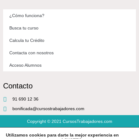
¿Cómo funciona?
Busca tu curso
Calcula tu Crédito
Contacta con nosotros
Acceso Alumnos
Contacto
91 690 12 36
bonificada@cursostrabajadores.com
Copyright © 2021
CursosTrabajadores.com
Utilizamos cookies para darte la mejor experiencia en
Aviso Legal
|
Política de Privacidad
|
Condiciones de compra