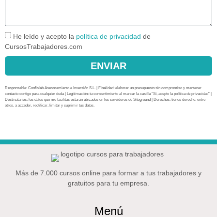
He leído y acepto la
política de privacidad
de
CursosTrabajadores.com
ENVIAR
Responsable: Confislab Asesoramiento e Inversión S.L. | Finalidad: elaborar un presupuesto sin compromiso y mantener
contacto contigo para cualquier duda | Legitimación: tu consentimiento al marcar la casilla “Sí, acepto la política de privacidad” |
Destinatarios: los datos que me facilitas estarán ubicados en los servidores de Siteground | Derechos: tienes derecho, entre
otros, a acceder, rectificar, limitar y suprimir tus datos.
Más de 7.000 cursos online para formar a tus trabajadores y
gratuitos para tu empresa.
Menú