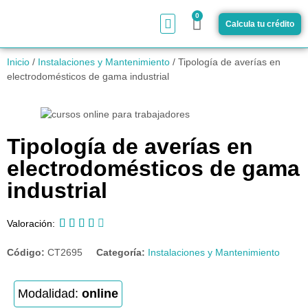
0
Calcula tu crédito
¿Cómo funciona?
Inicio
/
Instalaciones y Mantenimiento
/ Tipología de averías en
electrodomésticos de gama industrial
Tipología de averías en
electrodomésticos de gama
industrial





Valoración:
Código:
CT2695
Categoría:
Instalaciones y Mantenimiento
Modalidad:
online