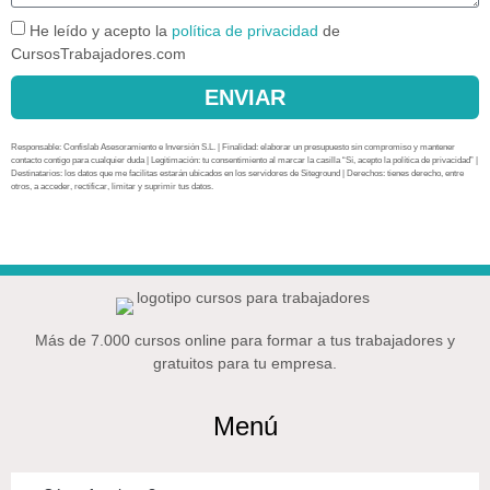
He leído y acepto la
política de privacidad
de
CursosTrabajadores.com
ENVIAR
Responsable: Confislab Asesoramiento e Inversión S.L. | Finalidad: elaborar un presupuesto sin compromiso y mantener
contacto contigo para cualquier duda | Legitimación: tu consentimiento al marcar la casilla “Sí, acepto la política de privacidad” |
Destinatarios: los datos que me facilitas estarán ubicados en los servidores de Siteground | Derechos: tienes derecho, entre
otros, a acceder, rectificar, limitar y suprimir tus datos.
Más de 7.000 cursos online para formar a tus trabajadores y
gratuitos para tu empresa.
Menú