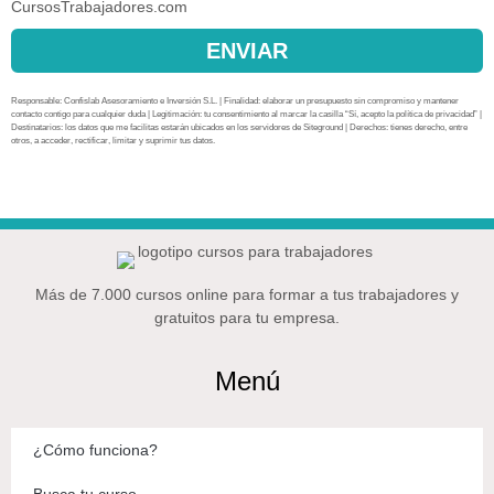
CursosTrabajadores.com
ENVIAR
Responsable: Confislab Asesoramiento e Inversión S.L. | Finalidad: elaborar un presupuesto sin compromiso y mantener
contacto contigo para cualquier duda | Legitimación: tu consentimiento al marcar la casilla “Sí, acepto la política de privacidad” |
Destinatarios: los datos que me facilitas estarán ubicados en los servidores de Siteground | Derechos: tienes derecho, entre
otros, a acceder, rectificar, limitar y suprimir tus datos.
Más de 7.000 cursos online para formar a tus trabajadores y
gratuitos para tu empresa.
Menú
¿Cómo funciona?