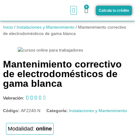
0
Calcula tu crédito
¿Cómo funciona?
Inicio
/
Instalaciones y Mantenimiento
/ Mantenimiento correctivo
de electrodomésticos de gama blanca
Mantenimiento correctivo
de electrodomésticos de
gama blanca





Valoración:
Código:
AF2240-N
Categoría:
Instalaciones y Mantenimiento
Modalidad:
online