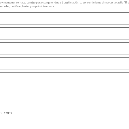
mantener contacto contigo para cualquier duda | Legitimación: tu consentimiento al marcar la casilla “Sí, ace
ceder, rectificar, limitar y suprimir tus datos.
es.com