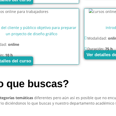
s del cliente y público objetivo para preparar
Intro
un proyecto de diseño gráfico
Modalidad:
onli
dad:
online
Duración:
75 h
Ver detalles d
ón:
10 h
talles del curso
so que buscas?
ategorías temáticas
diferentes pero aún así es posible que no enc
ario diciéndonos lo que buscas y nuestro departamento académico 