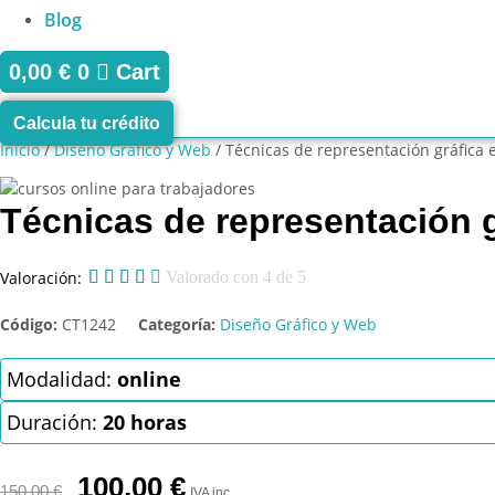
Blog
0,00
€
0
Cart
Calcula tu crédito
Inicio
/
Diseño Gráfico y Web
/ Técnicas de representación gráfica
Técnicas de representación 
Valoración:





Valorado con 4 de 5
Código:
CT1242
Categoría:
Diseño Gráfico y Web
Modalidad:
online
Duración:
20 horas
El
El
100,00
€
150,00
€
IVA inc.