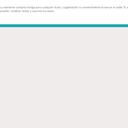
mantener contacto contigo para cualquier duda | Legitimación: tu consentimiento al marcar la casilla “Sí, ace
ceder, rectificar, limitar y suprimir tus datos.