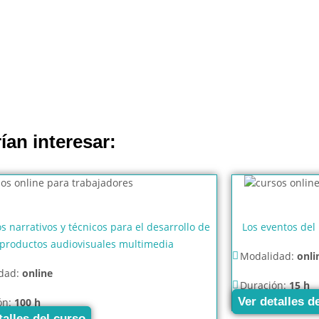
ían interesar:
s narrativos y técnicos para el desarrollo de
Los eventos del
productos audiovisuales multimedia
Modalidad:
onli
dad:
online
Duración:
15 h
Ver detalles d
ón:
100 h
talles del curso