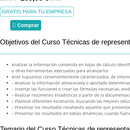
precio
precio
original
actual
GRATIS PARA TU EMPRESA
era:
es:
150,00 €.
100,00 €.
Comprar
Objetivos del Curso Técnicas de represen
Analizar la información contenida en hojas de cálculo identi
u otras herramientas adecuadas para alcanzarlos
Ante supuestos convenientemente caracterizados, de informa
– Analizar la información almacenada o aportada determinan
– Insertar las funciones o crear las fórmulas necesarias, ani
– Realizar resúmenes estadísticos a partir de la documentac
– Plantear diferentes escenarios, buscando las mejores soluc
– Presentar los resultados resaltando aquellos que presen
– Presentar los resultados en tablas dinámicas, cuando fuer
Temario del Curso Técnicas de representa