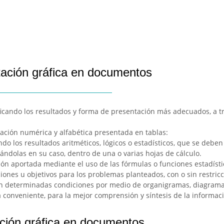
tación gráfica en documentos
ficando los resultados y forma de presentación más adecuados, a tra
ción numérica y alfabética presentada en tablas:
do los resultados aritméticos, lógicos o estadísticos, que se deb
dándolas en su caso, dentro de una o varias hojas de cálculo.
ión aportada mediante el uso de las fórmulas o funciones estadíst
iones u objetivos para los problemas planteados, con o sin restricc
tan determinadas condiciones por medio de organigramas, diagram
a conveniente, para la mejor comprensión y síntesis de la informac
ción gráfica en documentos