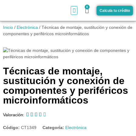
0
Calcula tu crédito
¿Cómo funciona?
Inicio
/
Electrónica
/ Técnicas de montaje, sustitución y conexión de
componentes y periféricos microinformáticos
Técnicas de montaje,
sustitución y conexión de
componentes y periféricos
microinformáticos





Valoración:
Código:
CT1349
Categoría:
Electrónica