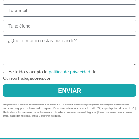
He leído y acepto la
política de privacidad
de
CursosTrabajadores.com
ENVIAR
Responsable: Confislab Asesoramiento e Inversión S.L. | Finalidad: elaborar un presupuesto sin compromiso y mantener
contacto contigo para cualquier duda | Legitimación: tu consentimiento al marcar la casilla “Sí, acepto la política de privacidad” |
Destinatarios: los datos que me facilitas estarán ubicados en los servidores de Siteground | Derechos: tienes derecho, entre
otros, a acceder, rectificar, limitar y suprimir tus datos.