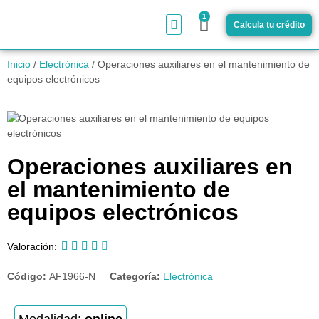
1
Calcula tu crédito
¿Cómo funciona?
Inicio
/
Electrónica
/ Operaciones auxiliares en el mantenimiento de
equipos electrónicos
Operaciones auxiliares en
el mantenimiento de
equipos electrónicos





Valoración:
Código:
AF1966-N
Categoría:
Electrónica