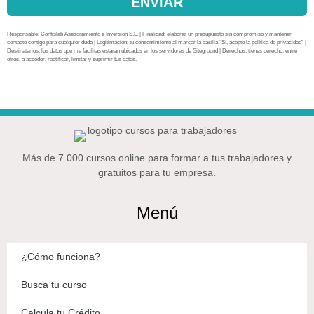
ENVIAR
Responsable: Confislab Asesoramiento e Inversión S.L. | Finalidad: elaborar un presupuesto sin compromiso y mantener
contacto contigo para cualquier duda | Legitimación: tu consentimiento al marcar la casilla “Sí, acepto la política de privacidad” |
Destinatarios: los datos que me facilitas estarán ubicados en los servidores de Siteground | Derechos: tienes derecho, entre
otros, a acceder, rectificar, limitar y suprimir tus datos.
Más de 7.000 cursos online para formar a tus trabajadores y
gratuitos para tu empresa.
Menú
¿Cómo funciona?
Busca tu curso
Calcula tu Crédito