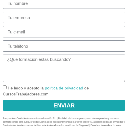
He leído y acepto la
política de privacidad
de
CursosTrabajadores.com
ENVIAR
Responsable: Confislab Asesoramiento e Inversión S.L. | Finalidad: elaborar un presupuesto sin compromiso y mantener
contacto contigo para cualquier duda | Legitimación: tu consentimiento al marcar la casilla “Sí, acepto la política de privacidad” |
Destinatarios: los datos que me facilitas estarán ubicados en los servidores de Siteground | Derechos: tienes derecho, entre