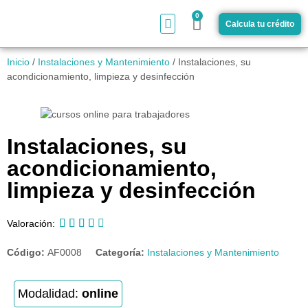
0
Calcula tu crédito
¿Cómo funciona?
Inicio
/
Instalaciones y Mantenimiento
/ Instalaciones, su
acondicionamiento, limpieza y desinfección
Instalaciones, su
acondicionamiento,
limpieza y desinfección





Valoración:
Código:
AF0008
Categoría:
Instalaciones y Mantenimiento
Modalidad:
online