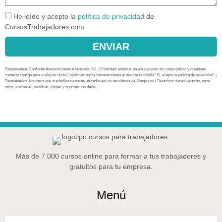
He leído y acepto la
política de privacidad
de
CursosTrabajadores.com
ENVIAR
Responsable: Confislab Asesoramiento e Inversión S.L. | Finalidad: elaborar un presupuesto sin compromiso y mantener
contacto contigo para cualquier duda | Legitimación: tu consentimiento al marcar la casilla “Sí, acepto la política de privacidad” |
Destinatarios: los datos que me facilitas estarán ubicados en los servidores de Siteground | Derechos: tienes derecho, entre
otros, a acceder, rectificar, limitar y suprimir tus datos.
Más de 7.000 cursos online para formar a tus trabajadores y
gratuitos para tu empresa.
Menú