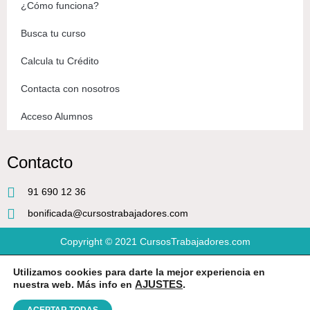
¿Cómo funciona?
Busca tu curso
Calcula tu Crédito
Contacta con nosotros
Acceso Alumnos
Contacto
91 690 12 36
bonificada@cursostrabajadores.com
Copyright © 2021
CursosTrabajadores.com
Utilizamos cookies para darte la mejor experiencia en
Aviso Legal
|
Política de Privacidad
|
Condiciones de compra
nuestra web. Más info en
AJUSTES
.