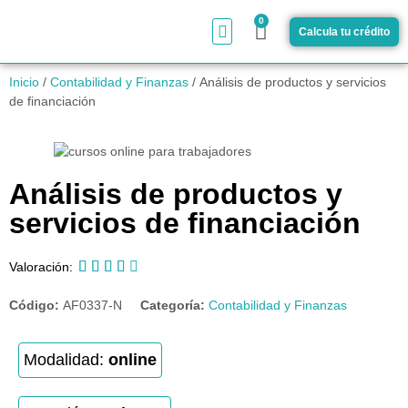
0
Calcula tu crédito
¿Cómo funciona?
Inicio
/
Contabilidad y Finanzas
/ Análisis de productos y servicios
de financiación
Análisis de productos y
servicios de financiación





Valoración:
Código:
AF0337-N
Categoría:
Contabilidad y Finanzas
Modalidad:
online