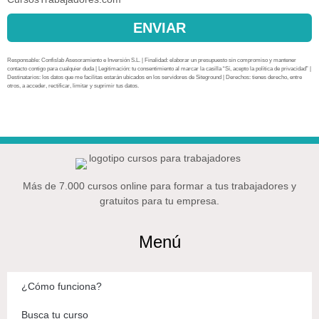
ENVIAR
Responsable: Confislab Asesoramiento e Inversión S.L. | Finalidad: elaborar un presupuesto sin compromiso y mantener
contacto contigo para cualquier duda | Legitimación: tu consentimiento al marcar la casilla “Sí, acepto la política de privacidad” |
Destinatarios: los datos que me facilitas estarán ubicados en los servidores de Siteground | Derechos: tienes derecho, entre
otros, a acceder, rectificar, limitar y suprimir tus datos.
Más de 7.000 cursos online para formar a tus trabajadores y
gratuitos para tu empresa.
Menú
¿Cómo funciona?
Busca tu curso