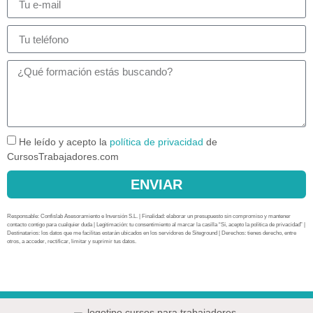
He leído y acepto la
política de privacidad
de
CursosTrabajadores.com
ENVIAR
Responsable: Confislab Asesoramiento e Inversión S.L. | Finalidad: elaborar un presupuesto sin compromiso y mantener
contacto contigo para cualquier duda | Legitimación: tu consentimiento al marcar la casilla “Sí, acepto la política de privacidad” |
Destinatarios: los datos que me facilitas estarán ubicados en los servidores de Siteground | Derechos: tienes derecho, entre
otros, a acceder, rectificar, limitar y suprimir tus datos.