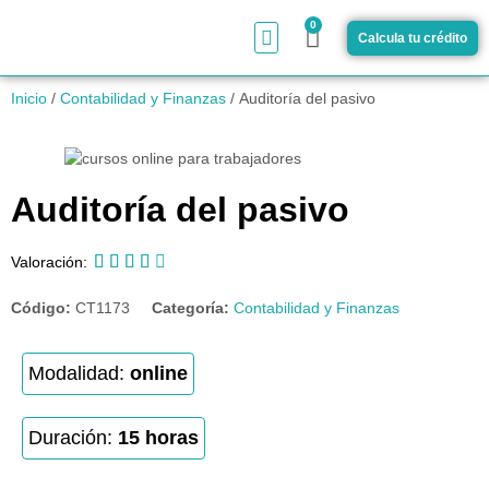
0
Calcula tu crédito
¿Cómo funciona?
Inicio
/
Contabilidad y Finanzas
/ Auditoría del pasivo
Auditoría del pasivo





Valoración:
Código:
CT1173
Categoría:
Contabilidad y Finanzas
Modalidad:
online
Duración:
15 horas