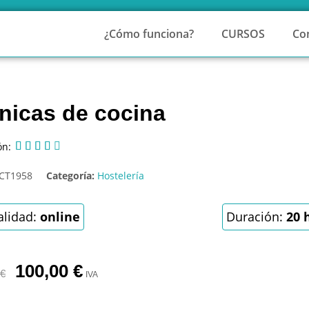
¿Cómo funciona?
CURSOS
Co
nicas de cocina
ón:





CT1958
Categoría:
Hostelería
lidad:
online
Duración:
20 
100,00
€
€
IVA