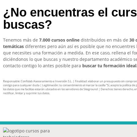
¿No encuentras el cur
buscas?
Tenemos más de
7.000 cursos online
distribuidos en más de
30 
temáticas
diferentes pero aún así es posible que no encuentres 
que necesites una formación a medida. En ese caso, rellena el f
diciéndonos lo que buscas y nuestro departamento académico s
contacto contigo lo antes posible para
buscar tu formación ideal
Responsable: Confislab Asesoramiento e Inversión S.L. | Finalidad: elaborar un presupuesto sin compro
contigo para cualquier duda | Legitimación: tu consentimiento al marcar la casilla “Sí, acepto la política de 
los datos que me facilitas estarán ubicados en los servidores de Siteground | Derechos: tienes derecho, en
rectificar, limitar y suprimir tus datos.