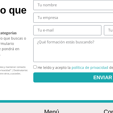
so que
categorías
lo que buscas o
ormulario
e pondrá en
.
He leído y acepto la
política de privacidad
de
miso y mantener contacto
privacidad” | Destinatarios:
tre otros, a acceder,
ENVIAR
Menú
Con