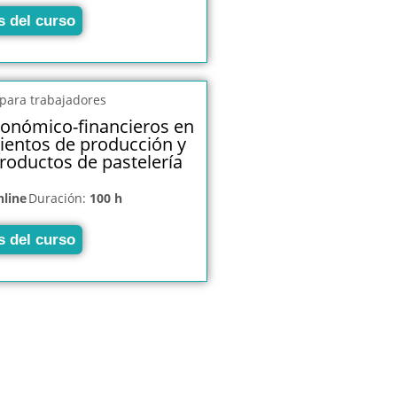
s del curso
onómico-financieros en
ientos de producción y
roductos de pastelería
nline
Duración:
100 h
s del curso