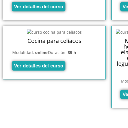
Ver detalles del curso
Ve
Cocina para celíacos
M
h
el
Modalidad:
online
Duración:
35 h
legu
Ver detalles del curso
Mod
Ve