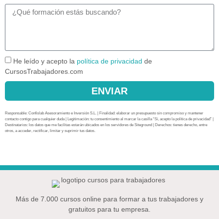
He leído y acepto la
política de privacidad
de
CursosTrabajadores.com
ENVIAR
Responsable: Confislab Asesoramiento e Inversión S.L. | Finalidad: elaborar un presupuesto sin compromiso y mantener
contacto contigo para cualquier duda | Legitimación: tu consentimiento al marcar la casilla “Sí, acepto la política de privacidad” |
Destinatarios: los datos que me facilitas estarán ubicados en los servidores de Siteground | Derechos: tienes derecho, entre
otros, a acceder, rectificar, limitar y suprimir tus datos.
Más de 7.000 cursos online para formar a tus trabajadores y
gratuitos para tu empresa.