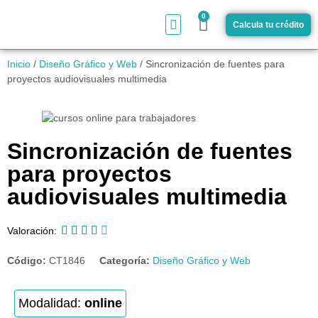
0
Calcula tu crédito
¿Cómo funciona?
Inicio
/
Diseño Gráfico y Web
/ Sincronización de fuentes para
proyectos audiovisuales multimedia
Sincronización de fuentes
para proyectos
audiovisuales multimedia





Valoración:
Código:
CT1846
Categoría:
Diseño Gráfico y Web
Modalidad:
online