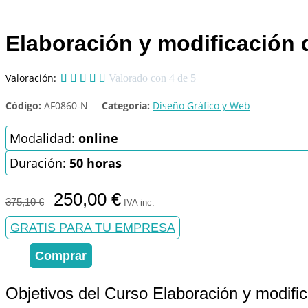
Elaboración y modificación 
Valoración:





Valorado con 4 de 5
Código:
AF0860-N
Categoría:
Diseño Gráfico y Web
Modalidad:
online
Duración:
50 horas
El
El
250,00
€
375,10
€
IVA inc.
precio
precio
original
actual
GRATIS PARA TU EMPRESA
era:
es:
375,10 €.
250,00 €.
Comprar
Objetivos del Curso Elaboración y modifi