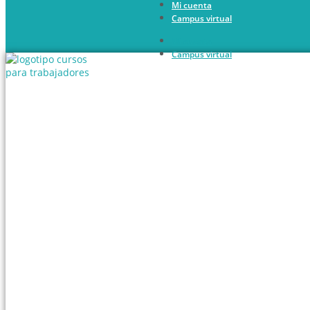
Mi cuenta
Ir
Campus virtual
al
contenido
Mi cuenta
Campus virtual