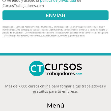
He leído y acepto la
política de privacidad
de
CursosTrabajadores.com
ENVIAR
Responsable: Confislab Asesoramiento e Inversión S.L. | Finalidad: elaborar un presupuesto sin compromiso y
mantener contacto contigo para cualquier duda | Legitimación: tu consentimiento al marcar la casilla “Sí, acepto la
política de privacidad” | Destinatarios: los datos que me facilitas estarán ubicados en los servidores de Siteground
| Derechos: tienes derecho, entre otros, a acceder, rectificar, limitar y suprimir tus datos.
Más de 7.000 cursos online para formar a tus trabajadores y
gratuitos para tu empresa.
Menú