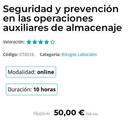
Seguridad y prevención
en las operaciones
auxiliares de almacenaje
Valoración:





Código:
CT0516
Categoría:
Riesgos Laborales
Modalidad:
online
Duración:
10 horas
50,00
€
75,00
€
IVA inc.