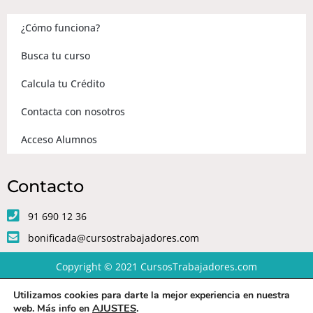
¿Cómo funciona?
Busca tu curso
Calcula tu Crédito
Contacta con nosotros
Acceso Alumnos
Contacto
91 690 12 36
bonificada@cursostrabajadores.com
Copyright © 2021
CursosTrabajadores.com
Utilizamos cookies para darte la mejor experiencia en nuestra
Aviso Legal
|
Política de Privacidad
|
Condiciones de compra
AJUSTES
.
web. Más info en