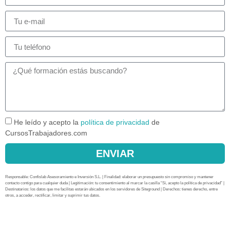
He leído y acepto la
política de privacidad
de
CursosTrabajadores.com
ENVIAR
Responsable: Confislab Asesoramiento e Inversión S.L. | Finalidad: elaborar un presupuesto sin compromiso y mantener
contacto contigo para cualquier duda | Legitimación: tu consentimiento al marcar la casilla “Sí, acepto la política de privacidad” |
Destinatarios: los datos que me facilitas estarán ubicados en los servidores de Siteground | Derechos: tienes derecho, entre
otros, a acceder, rectificar, limitar y suprimir tus datos.