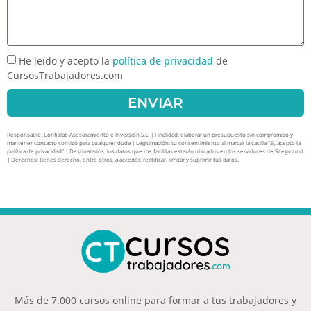
He leído y acepto la
política de privacidad
de
CursosTrabajadores.com
ENVIAR
Responsable: Confislab Asesoramiento e Inversión S.L. | Finalidad: elaborar un presupuesto sin compromiso y
mantener contacto contigo para cualquier duda | Legitimación: tu consentimiento al marcar la casilla “Sí, acepto la
política de privacidad” | Destinatarios: los datos que me facilitas estarán ubicados en los servidores de Siteground
| Derechos: tienes derecho, entre otros, a acceder, rectificar, limitar y suprimir tus datos.
Más de 7.000 cursos online para formar a tus trabajadores y