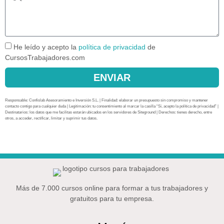
He leído y acepto la
política de privacidad
de
CursosTrabajadores.com
ENVIAR
Responsable: Confislab Asesoramiento e Inversión S.L. | Finalidad: elaborar un presupuesto sin compromiso y mantener
contacto contigo para cualquier duda | Legitimación: tu consentimiento al marcar la casilla “Sí, acepto la política de privacidad” |
Destinatarios: los datos que me facilitas estarán ubicados en los servidores de Siteground | Derechos: tienes derecho, entre
otros, a acceder, rectificar, limitar y suprimir tus datos.
Más de 7.000 cursos online para formar a tus trabajadores y
gratuitos para tu empresa.