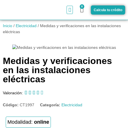
0
Calcula tu crédito
¿Cómo funciona?
Inicio
/
Electricidad
/ Medidas y verificaciones en las instalaciones
eléctricas
Medidas y verificaciones
en las instalaciones
eléctricas





Valoración:
Código:
CT1997
Categoría:
Electricidad
Modalidad:
online