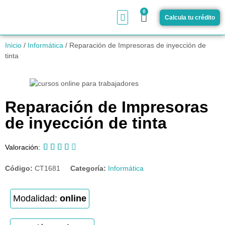
0
Calcula tu crédito
¿Cómo funciona?
Inicio
/
Informática
/ Reparación de Impresoras de inyección de
tinta
Reparación de Impresoras
de inyección de tinta





Valoración:
Código:
CT1681
Categoría:
Informática
Modalidad:
online