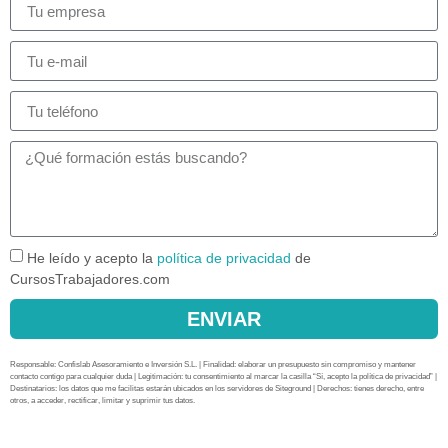
He leído y acepto la
política de privacidad
de
CursosTrabajadores.com
ENVIAR
Responsable: Confislab Asesoramiento e Inversión S.L. | Finalidad: elaborar un presupuesto sin compromiso y mantener
contacto contigo para cualquier duda | Legitimación: tu consentimiento al marcar la casilla “Sí, acepto la política de privacidad” |
Destinatarios: los datos que me facilitas estarán ubicados en los servidores de Siteground | Derechos: tienes derecho, entre
otros, a acceder, rectificar, limitar y suprimir tus datos.