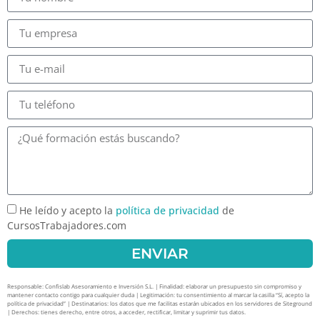
He leído y acepto la
política de privacidad
de
CursosTrabajadores.com
ENVIAR
Responsable: Confislab Asesoramiento e Inversión S.L. | Finalidad: elaborar un presupuesto sin compromiso y
mantener contacto contigo para cualquier duda | Legitimación: tu consentimiento al marcar la casilla “Sí, acepto la
política de privacidad” | Destinatarios: los datos que me facilitas estarán ubicados en los servidores de Siteground
| Derechos: tienes derecho, entre otros, a acceder, rectificar, limitar y suprimir tus datos.