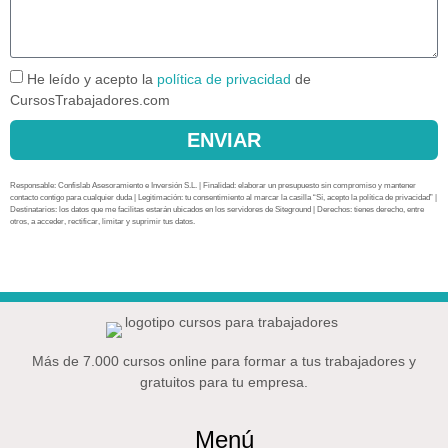
He leído y acepto la
política de privacidad
de
CursosTrabajadores.com
ENVIAR
Responsable: Confislab Asesoramiento e Inversión S.L. | Finalidad: elaborar un presupuesto sin compromiso y mantener
contacto contigo para cualquier duda | Legitimación: tu consentimiento al marcar la casilla “Sí, acepto la política de privacidad” |
Destinatarios: los datos que me facilitas estarán ubicados en los servidores de Siteground | Derechos: tienes derecho, entre
otros, a acceder, rectificar, limitar y suprimir tus datos.
Más de 7.000 cursos online para formar a tus trabajadores y
gratuitos para tu empresa.
Menú