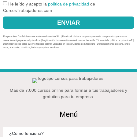
He leído y acepto la
política de privacidad
de
CursosTrabajadores.com
ENVIAR
Responsable: Confislab Asesoramiento e Inversión S.L. | Finalidad: elaborar un presupuesto sin compromiso y mantener
contacto contigo para cualquier duda | Legitimación: tu consentimiento al marcar la casilla “Sí, acepto la política de privacidad” |
Destinatarios: los datos que me facilitas estarán ubicados en los servidores de Siteground | Derechos: tienes derecho, entre
otros, a acceder, rectificar, limitar y suprimir tus datos.
Más de 7.000 cursos online para formar a tus trabajadores y
gratuitos para tu empresa.
Menú
¿Cómo funciona?