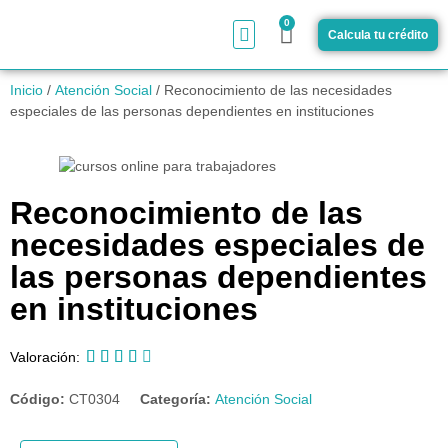
0
Calcula tu crédito
¿Cómo funciona?
Inicio
/
Atención Social
/ Reconocimiento de las necesidades
especiales de las personas dependientes en instituciones
Reconocimiento de las
necesidades especiales de
las personas dependientes
en instituciones





Valoración:
Código:
CT0304
Categoría:
Atención Social