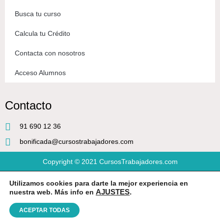
Busca tu curso
Calcula tu Crédito
Contacta con nosotros
Acceso Alumnos
Contacto
91 690 12 36
bonificada@cursostrabajadores.com
Copyright © 2021
CursosTrabajadores.com
Utilizamos cookies para darte la mejor experiencia en
Aviso Legal
|
Política de Privacidad
|
Condiciones de compra
nuestra web. Más info en
AJUSTES
.
ACEPTAR TODAS
Diseño web
por Beeway