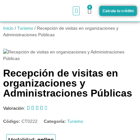
0
Calcula tu crédito
¿Cómo funciona?
Inicio
/
Turismo
/ Recepción de visitas en organizaciones y
Administraciones Públicas
Recepción de visitas en
organizaciones y
Administraciones Públicas





Valoración:
Código:
CT0222
Categoría:
Turismo