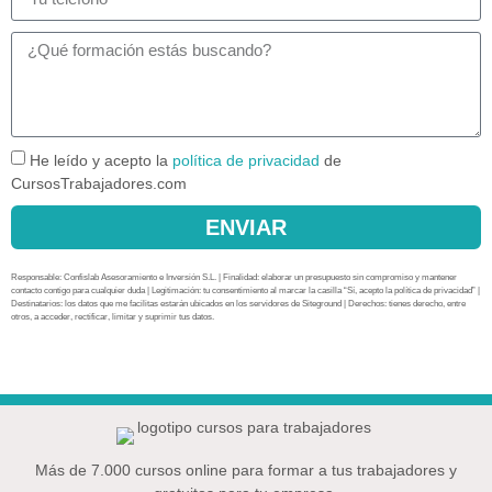
He leído y acepto la
política de privacidad
de
CursosTrabajadores.com
ENVIAR
Responsable: Confislab Asesoramiento e Inversión S.L. | Finalidad: elaborar un presupuesto sin compromiso y mantener
contacto contigo para cualquier duda | Legitimación: tu consentimiento al marcar la casilla “Sí, acepto la política de privacidad” |
Destinatarios: los datos que me facilitas estarán ubicados en los servidores de Siteground | Derechos: tienes derecho, entre
otros, a acceder, rectificar, limitar y suprimir tus datos.
Más de 7.000 cursos online para formar a tus trabajadores y