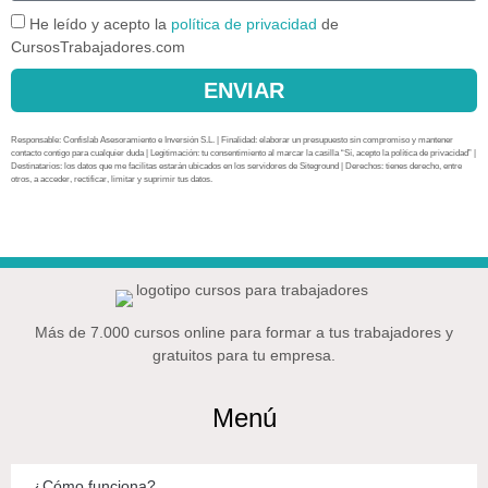
He leído y acepto la
política de privacidad
de
CursosTrabajadores.com
ENVIAR
Responsable: Confislab Asesoramiento e Inversión S.L. | Finalidad: elaborar un presupuesto sin compromiso y mantener
contacto contigo para cualquier duda | Legitimación: tu consentimiento al marcar la casilla “Sí, acepto la política de privacidad” |
Destinatarios: los datos que me facilitas estarán ubicados en los servidores de Siteground | Derechos: tienes derecho, entre
otros, a acceder, rectificar, limitar y suprimir tus datos.
Más de 7.000 cursos online para formar a tus trabajadores y
gratuitos para tu empresa.
Menú
¿Cómo funciona?