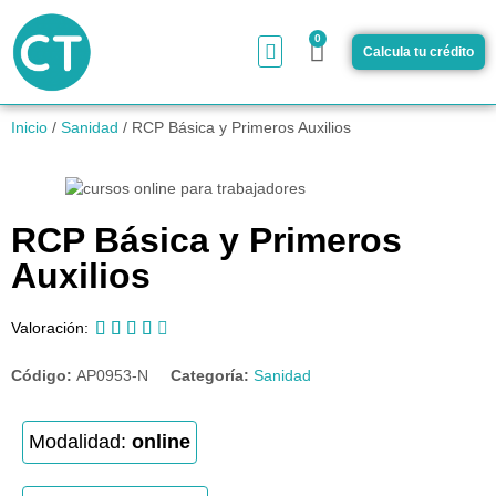
0
Calcula tu crédito
¿Cómo funciona?
Inicio
/
Sanidad
/ RCP Básica y Primeros Auxilios
RCP Básica y Primeros
Auxilios





Valoración:
Código:
AP0953-N
Categoría:
Sanidad
Modalidad:
online