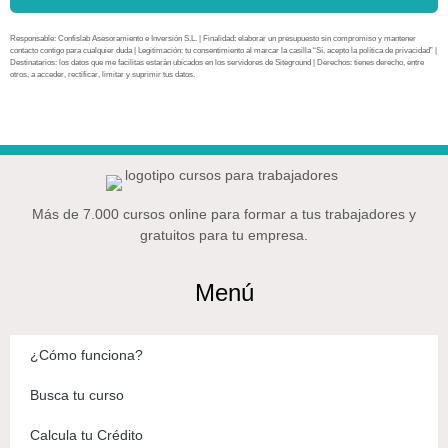
Responsable: Confislab Asesoramiento e Inversión S.L. | Finalidad: elaborar un presupuesto sin compromiso y mantener
contacto contigo para cualquier duda | Legitimación: tu consentimiento al marcar la casilla “Sí, acepto la política de privacidad” |
Destinatarios: los datos que me facilitas estarán ubicados en los servidores de Siteground | Derechos: tienes derecho, entre
otros, a acceder, rectificar, limitar y suprimir tus datos.
Más de 7.000 cursos online para formar a tus trabajadores y
gratuitos para tu empresa.
Menú
¿Cómo funciona?
Busca tu curso
Calcula tu Crédito