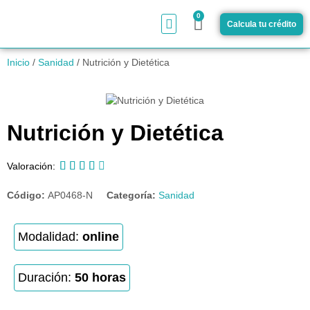
0
Calcula tu crédito
¿Cómo funciona?
Inicio
/
Sanidad
/ Nutrición y Dietética
Nutrición y Dietética





Valoración:
Código:
AP0468-N
Categoría:
Sanidad
Modalidad:
online
Duración:
50 horas