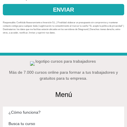
ENVIAR
Responsable: Confislab Asesoramiento e Inversión S.L. | Finalidad: elaborar un presupuesto sin compromiso y mantener
contacto contigo para cualquier duda | Legitimación: tu consentimiento al marcar la casilla “Sí, acepto la política de privacidad” |
Destinatarios: los datos que me facilitas estarán ubicados en los servidores de Siteground | Derechos: tienes derecho, entre
otros, a acceder, rectificar, limitar y suprimir tus datos.
Más de 7.000 cursos online para formar a tus trabajadores y
gratuitos para tu empresa.
Menú
¿Cómo funciona?
Busca tu curso