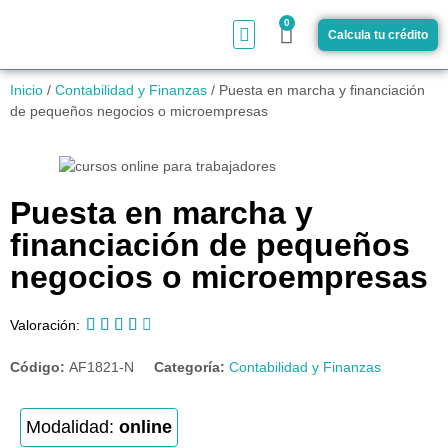
0
Calcula tu crédito
¿Cómo funciona?
Inicio
/
Contabilidad y Finanzas
/ Puesta en marcha y financiación
de pequeños negocios o microempresas
Puesta en marcha y
financiación de pequeños
negocios o microempresas





Valoración:
Código:
AF1821-N
Categoría:
Contabilidad y Finanzas
Modalidad:
online