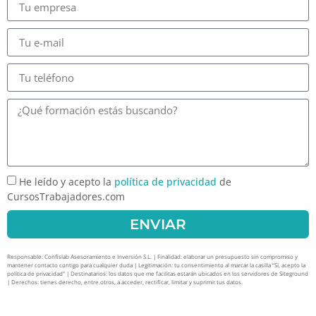
He leído y acepto la
política de privacidad
de
CursosTrabajadores.com
ENVIAR
Responsable: Confislab Asesoramiento e Inversión S.L. | Finalidad: elaborar un presupuesto sin compromiso y
mantener contacto contigo para cualquier duda | Legitimación: tu consentimiento al marcar la casilla “Sí, acepto la
política de privacidad” | Destinatarios: los datos que me facilitas estarán ubicados en los servidores de Siteground
| Derechos: tienes derecho, entre otros, a acceder, rectificar, limitar y suprimir tus datos.