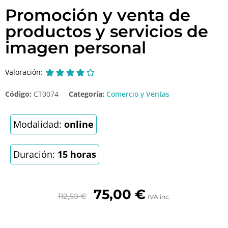
Promoción y venta de
productos y servicios de
imagen personal
Valoración:





Código:
CT0074
Categoría:
Comercio y Ventas
Modalidad:
online
Duración:
15 horas
75,00
€
112,50
€
IVA inc.