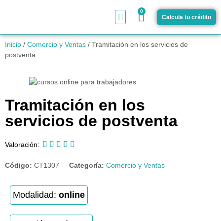
0
Calcula tu crédito
¿Cómo funciona?
Inicio
/
Comercio y Ventas
/ Tramitación en los servicios de
postventa
Tramitación en los
servicios de postventa





Valoración:
Código:
CT1307
Categoría:
Comercio y Ventas
Modalidad:
online