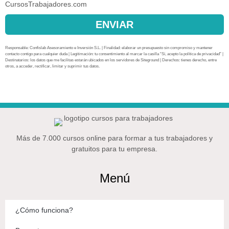
CursosTrabajadores.com
ENVIAR
Responsable: Confislab Asesoramiento e Inversión S.L. | Finalidad: elaborar un presupuesto sin compromiso y mantener
contacto contigo para cualquier duda | Legitimación: tu consentimiento al marcar la casilla “Sí, acepto la política de privacidad” |
Destinatarios: los datos que me facilitas estarán ubicados en los servidores de Siteground | Derechos: tienes derecho, entre
otros, a acceder, rectificar, limitar y suprimir tus datos.
Más de 7.000 cursos online para formar a tus trabajadores y
gratuitos para tu empresa.
Menú
¿Cómo funciona?