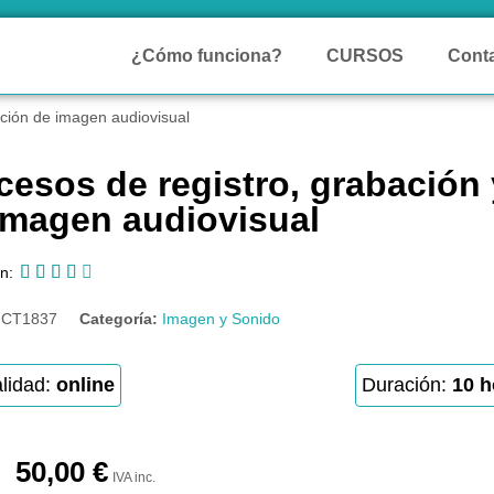
¿Cómo funciona?
CURSOS
Cont
cción de imagen audiovisual
cesos de registro, grabación
imagen audiovisual





n:
:
CT1837
Categoría:
Imagen y Sonido
lidad:
online
Duración:
10 h
50,00
€
IVA inc.