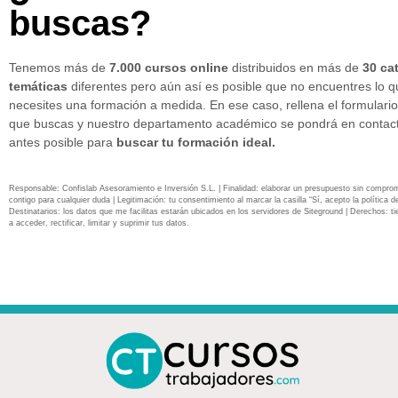
buscas?
Tenemos más de
7.000 cursos online
distribuidos en más de
30 ca
temáticas
diferentes pero aún así es posible que no encuentres lo 
necesites una formación a medida. En ese caso, rellena el formulario
que buscas y nuestro departamento académico se pondrá en contact
antes posible para
buscar tu formación ideal.
Responsable: Confislab Asesoramiento e Inversión S.L. | Finalidad: elaborar un presupuesto sin compro
contigo para cualquier duda | Legitimación: tu consentimiento al marcar la casilla “Sí, acepto la política de
Destinatarios: los datos que me facilitas estarán ubicados en los servidores de Siteground | Derechos: ti
a acceder, rectificar, limitar y suprimir tus datos.