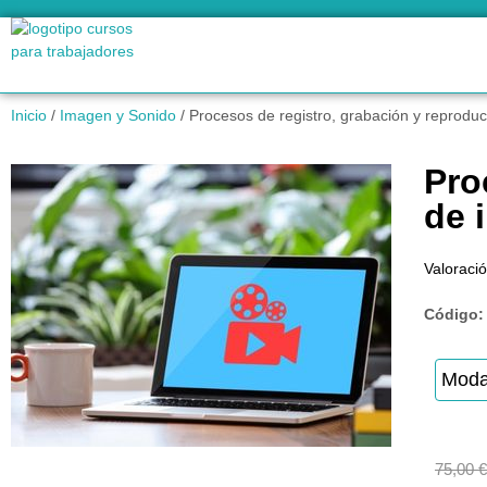
Inicio
/
Imagen y Sonido
/ Procesos de registro, grabación y reprodu
Pro
de 
Valoració
Código
Moda
75,00
€