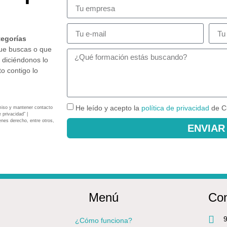
tegorías
que buscas o que
 diciéndonos lo
o contigo lo
He leído y acepto la
política de privacidad
de C
miso y mantener contacto
 privacidad” |
enes derecho, entre otros,
ENVIAR
Menú
Con
9
¿Cómo funciona?