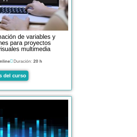
ación de variables y
nes para proyectos
isuales multimedia
nline
Duración:
20 h
s del curso