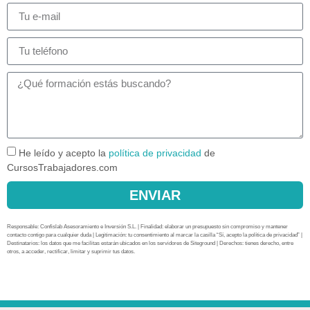
He leído y acepto la
política de privacidad
de
CursosTrabajadores.com
ENVIAR
Responsable: Confislab Asesoramiento e Inversión S.L. | Finalidad: elaborar un presupuesto sin compromiso y mantener
contacto contigo para cualquier duda | Legitimación: tu consentimiento al marcar la casilla “Sí, acepto la política de privacidad” |
Destinatarios: los datos que me facilitas estarán ubicados en los servidores de Siteground | Derechos: tienes derecho, entre
otros, a acceder, rectificar, limitar y suprimir tus datos.