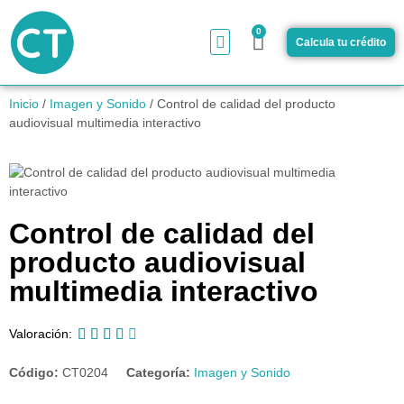
0
Calcula tu crédito
¿Cómo funciona?
Inicio
/
Imagen y Sonido
/ Control de calidad del producto
audiovisual multimedia interactivo
Control de calidad del
producto audiovisual
multimedia interactivo





Valoración:
Código:
CT0204
Categoría:
Imagen y Sonido