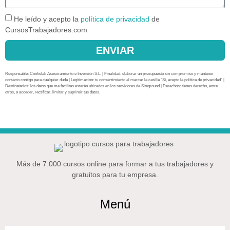
He leído y acepto la
política de privacidad
de
CursosTrabajadores.com
ENVIAR
Responsable: Confislab Asesoramiento e Inversión S.L. | Finalidad: elaborar un presupuesto sin compromiso y mantener
contacto contigo para cualquier duda | Legitimación: tu consentimiento al marcar la casilla “Sí, acepto la política de privacidad” |
Destinatarios: los datos que me facilitas estarán ubicados en los servidores de Siteground | Derechos: tienes derecho, entre
otros, a acceder, rectificar, limitar y suprimir tus datos.
Más de 7.000 cursos online para formar a tus trabajadores y
gratuitos para tu empresa.
Menú