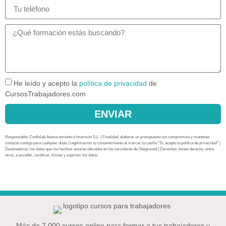
He leído y acepto la
política de privacidad
de
CursosTrabajadores.com
ENVIAR
Responsable: Confislab Asesoramiento e Inversión S.L. | Finalidad: elaborar un presupuesto sin compromiso y mantener
contacto contigo para cualquier duda | Legitimación: tu consentimiento al marcar la casilla “Sí, acepto la política de privacidad” |
Destinatarios: los datos que me facilitas estarán ubicados en los servidores de Siteground | Derechos: tienes derecho, entre
otros, a acceder, rectificar, limitar y suprimir tus datos.
Más de 7.000 cursos online para formar a tus trabajadores y