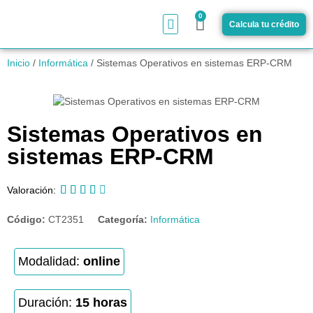
0
Calcula tu crédito
¿Cómo funciona?
Inicio
/
Informática
/ Sistemas Operativos en sistemas ERP-CRM
Sistemas Operativos en
sistemas ERP-CRM





Valoración:
Código:
CT2351
Categoría:
Informática
Modalidad:
online
Duración:
15 horas