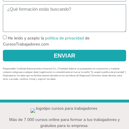
He leído y acepto la
política de privacidad
de
CursosTrabajadores.com
ENVIAR
Responsable: Confislab Asesoramiento e Inversión S.L. | Finalidad: elaborar un presupuesto sin compromiso y mantener
contacto contigo para cualquier duda | Legitimación: tu consentimiento al marcar la casilla “Sí, acepto la política de privacidad” |
Destinatarios: los datos que me facilitas estarán ubicados en los servidores de Siteground | Derechos: tienes derecho, entre
otros, a acceder, rectificar, limitar y suprimir tus datos.
Más de 7.000 cursos online para formar a tus trabajadores y
gratuitos para tu empresa.