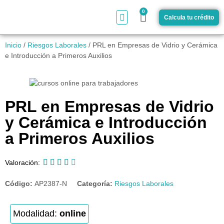
0
Calcula tu crédito
¿Cómo funciona?
Inicio
/
Riesgos Laborales
/ PRL en Empresas de Vidrio y Cerámica
e Introducción a Primeros Auxilios
PRL en Empresas de Vidrio
y Cerámica e Introducción
a Primeros Auxilios





Valoración:
Código:
AP2387-N
Categoría:
Riesgos Laborales
Modalidad:
online