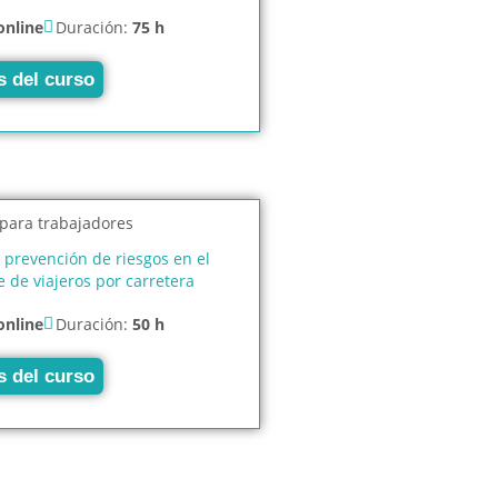
online
Duración:
75 h
s del curso
 prevención de riesgos en el
e de viajeros por carretera
online
Duración:
50 h
s del curso