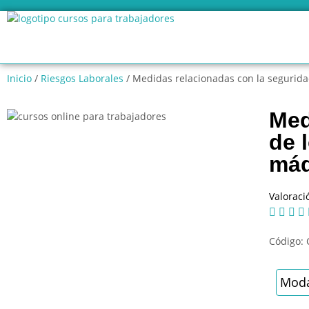
Inicio
/
Riesgos Laborales
/ Medidas relacionadas con la segurida
Med
de 
máq
Valoraci




Código:
Moda