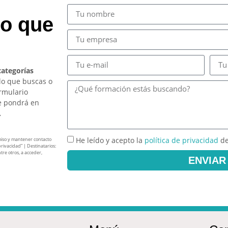
so que
categorías
lo que buscas o
ormulario
e pondrá en
.
He leído y acepto la
política de privacidad
de
miso y mantener contacto
privacidad” | Destinatarios:
tre otros, a acceder,
ENVIAR