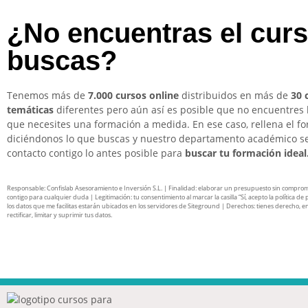
¿No encuentras el cur
buscas?
Tenemos más de
7.000 cursos online
distribuidos en más de
30 
temáticas
diferentes pero aún así es posible que no encuentres 
que necesites una formación a medida. En ese caso, rellena el f
diciéndonos lo que buscas y nuestro departamento académico s
contacto contigo lo antes posible para
buscar tu formación ideal
Responsable: Confislab Asesoramiento e Inversión S.L. | Finalidad: elaborar un presupuesto sin compro
contigo para cualquier duda | Legitimación: tu consentimiento al marcar la casilla “Sí, acepto la política de 
los datos que me facilitas estarán ubicados en los servidores de Siteground | Derechos: tienes derecho, en
rectificar, limitar y suprimir tus datos.