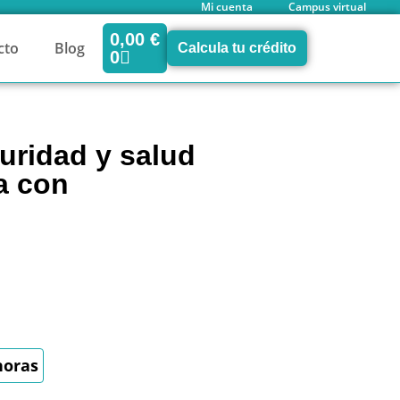
Mi cuenta
Campus virtual
0,00
€
cto
Blog
Calcula tu crédito
0
uridad y salud
za con
horas