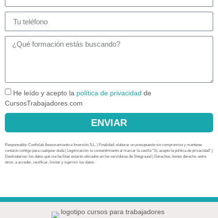
He leído y acepto la
política de privacidad
de
CursosTrabajadores.com
ENVIAR
Responsable: Confislab Asesoramiento e Inversión S.L. | Finalidad: elaborar un presupuesto sin compromiso y mantener
contacto contigo para cualquier duda | Legitimación: tu consentimiento al marcar la casilla “Sí, acepto la política de privacidad” |
Destinatarios: los datos que me facilitas estarán ubicados en los servidores de Siteground | Derechos: tienes derecho, entre
otros, a acceder, rectificar, limitar y suprimir tus datos.