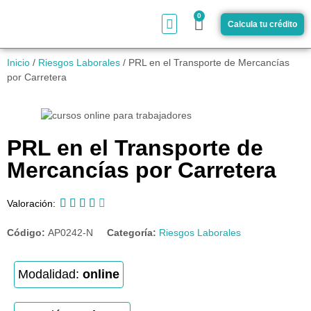
0
Calcula tu crédito
¿Cómo funciona?
Inicio
/
Riesgos Laborales
/ PRL en el Transporte de Mercancías
por Carretera
PRL en el Transporte de
Mercancías por Carretera





Valoración:
Código:
AP0242-N
Categoría:
Riesgos Laborales
Modalidad:
online