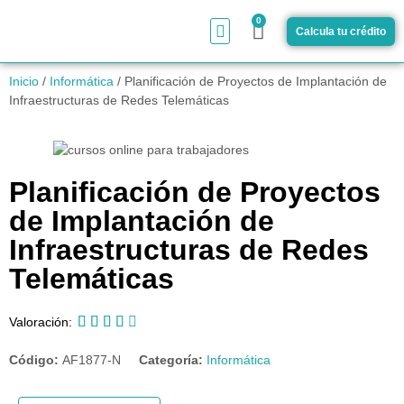
0
Calcula tu crédito
¿Cómo funciona?
Inicio
/
Informática
/ Planificación de Proyectos de Implantación de
Infraestructuras de Redes Telemáticas
Planificación de Proyectos
de Implantación de
Infraestructuras de Redes
Telemáticas





Valoración:
Código:
AF1877-N
Categoría:
Informática