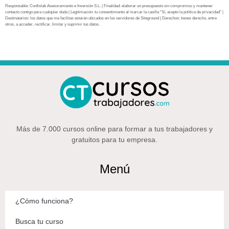
Responsable: Confislab Asesoramiento e Inversión S.L. | Finalidad: elaborar un presupuesto sin compromiso y mantener
contacto contigo para cualquier duda | Legitimación: tu consentimiento al marcar la casilla “Sí, acepto la política de privacidad” |
Destinatarios: los datos que me facilitas estarán ubicados en los servidores de Siteground | Derechos: tienes derecho, entre
otros, a acceder, rectificar, limitar y suprimir tus datos.
Más de 7.000 cursos online para formar a tus trabajadores y
gratuitos para tu empresa.
Menú
¿Cómo funciona?
Busca tu curso