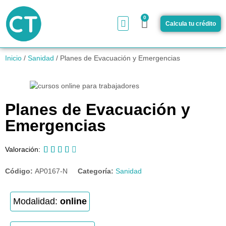
0
Calcula tu crédito
¿Cómo funciona?
Inicio
/
Sanidad
/ Planes de Evacuación y Emergencias
Planes de Evacuación y
Emergencias





Valoración:
Código:
AP0167-N
Categoría:
Sanidad
Modalidad:
online