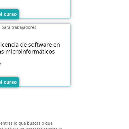
el curso
licencia de software en
as microinformáticos
e
el curso
uentres lo que buscas o que