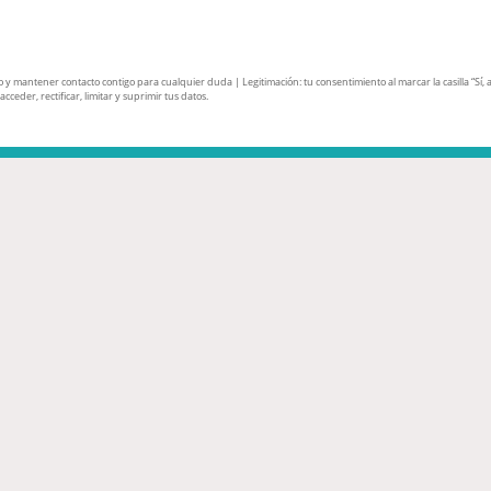
mantener contacto contigo para cualquier duda | Legitimación: tu consentimiento al marcar la casilla “Sí, ace
ceder, rectificar, limitar y suprimir tus datos.