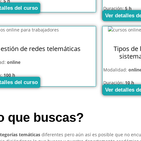
n:
5 h
talles del curso
Duración:
5 h
Ver detalles d
estión de redes telemáticas
Tipos de 
sistem
ad:
online
Modalidad:
onlin
n:
100 h
talles del curso
Duración:
10 h
Ver detalles d
so que buscas?
ategorías temáticas
diferentes pero aún así es posible que no enc