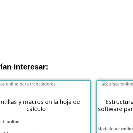
ían interesar:
antillas y macros en la hoja de
Estructur
cálculo
software par
ad:
online
Modalidad:
onlin