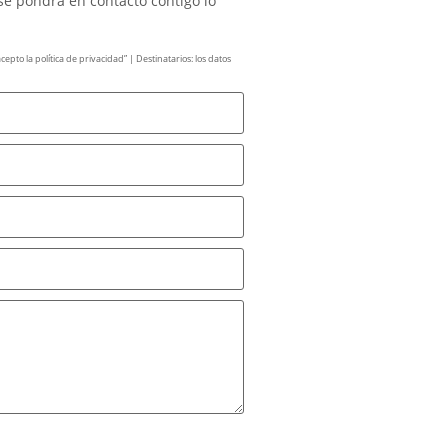
se pondrá en contacto contigo lo
pto la política de privacidad” | Destinatarios: los datos