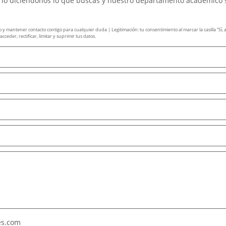
ario diciéndonos lo que buscas y nuestro departamento académico 
mantener contacto contigo para cualquier duda | Legitimación: tu consentimiento al marcar la casilla “Sí, ace
ceder, rectificar, limitar y suprimir tus datos.
es.com