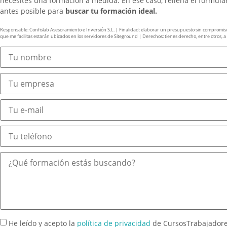
necesites una formación a medida. En ese caso, rellena el formul
antes posible para
buscar tu formación ideal.
Responsable: Confislab Asesoramiento e Inversión S.L. | Finalidad: elaborar un presupuesto sin compromiso y 
que me facilitas estarán ubicados en los servidores de Siteground | Derechos: tienes derecho, entre otros, a ac
He leído y acepto la
política de privacidad
de CursosTrabajador