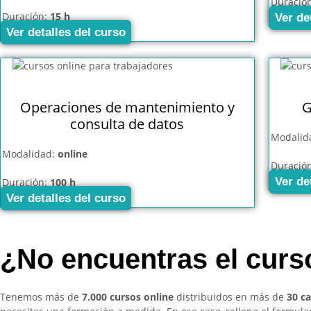
Duració
Duración:
15 h
Ver de
Ver detalles del curso
Operaciones de mantenimiento y
G
consulta de datos
Modalid
Modalidad:
online
Duració
Ver de
Duración:
100 h
Ver detalles del curso
¿No encuentras el cur
Tenemos más de
7.000 cursos online
distribuidos en más de
30 c