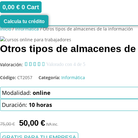
0,00
€
0
Cart
Calcula tu crédito
Inicio
/
Informática
/ Otros tipos de almacenes de la información
Otros tipos de almacenes de 
Valoración:





Valorado con 4 de 5
Código:
CT2057
Categoría:
Informática
Modalidad:
online
Duración:
10 horas
El
El
50,00
€
75,00
€
IVA inc.
precio
precio
original
actual
GRATIS PARA TU EMPRESA