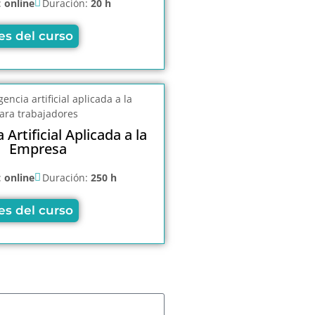
:
online
Duración:
20 h
es del curso
 Artificial Aplicada a la
Empresa
:
online
Duración:
250 h
es del curso