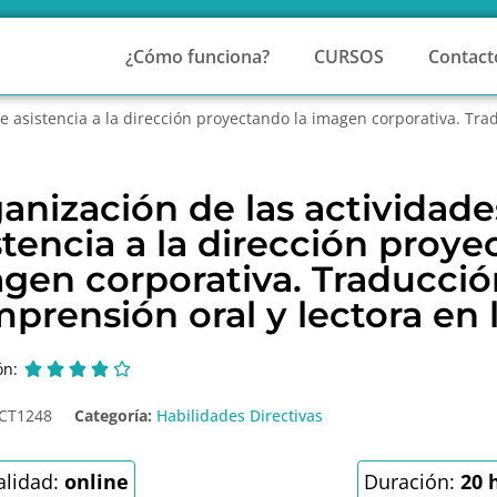
¿Cómo funciona?
CURSOS
Contact
e asistencia a la dirección proyectando la imagen corporativa. Tra
anización de las actividade
stencia a la dirección proye
gen corporativa. Traducció
prensión oral y lectora en 
ón:





CT1248
Categoría:
Habilidades Directivas
lidad:
online
Duración:
20 