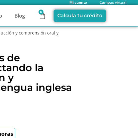
Mi cuenta
Campus virtual
0
o
Blog
Calcula tu crédito
ducción y comprensión oral y
s de
ctando la
n y
lengua inglesa
horas