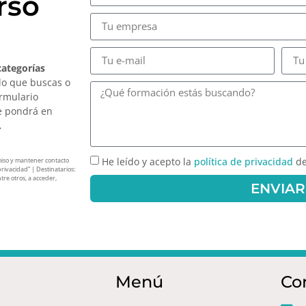
rso
categorías
lo que buscas o
ormulario
e pondrá en
.
He leído y acepto la
política de privacidad
de
miso y mantener contacto
privacidad” | Destinatarios:
tre otros, a acceder,
ENVIAR
Menú
Co