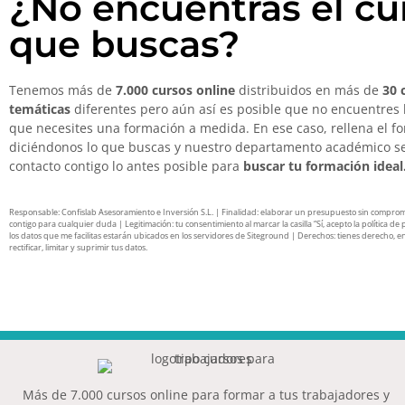
¿No encuentras el cu
que buscas?
Tenemos más de
7.000 cursos online
distribuidos en más de
30 
temáticas
diferentes pero aún así es posible que no encuentres 
que necesites una formación a medida. En ese caso, rellena el f
diciéndonos lo que buscas y nuestro departamento académico s
contacto contigo lo antes posible para
buscar tu formación ideal
Responsable: Confislab Asesoramiento e Inversión S.L. | Finalidad: elaborar un presupuesto sin compro
contigo para cualquier duda | Legitimación: tu consentimiento al marcar la casilla “Sí, acepto la política de 
los datos que me facilitas estarán ubicados en los servidores de Siteground | Derechos: tienes derecho, en
rectificar, limitar y suprimir tus datos.
Más de 7.000 cursos online para formar a tus trabajadores y