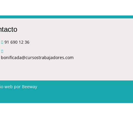
tacto
91 690 12 36
bonificada@cursostrabajadores.com
ño web
por Beeway