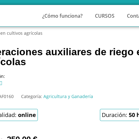
¿Cómo funciona?
CURSOS
Cont
en cultivos agrícolas
raciones auxiliares de riego 
ícolas
ón:

AF0160
Categoría:
Agricultura y Ganadería
lidad:
online
Duración:
50 