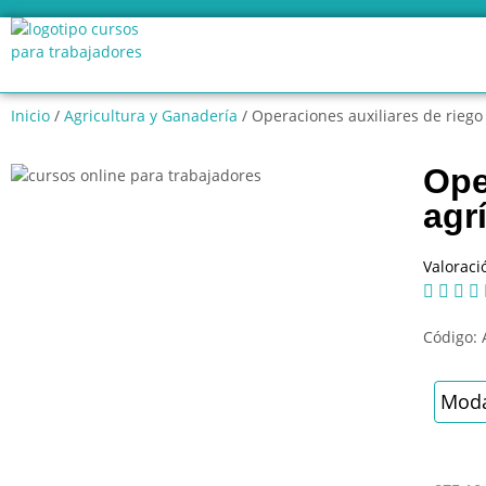
Inicio
/
Agricultura y Ganadería
/ Operaciones auxiliares de riego 
Ope
agr
Valoraci




Código:
Moda