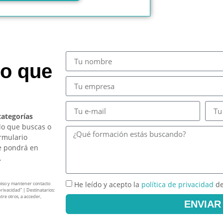
so que
categorías
lo que buscas o
ormulario
e pondrá en
.
He leído y acepto la
política de privacidad
de
miso y mantener contacto
privacidad” | Destinatarios:
tre otros, a acceder,
ENVIAR