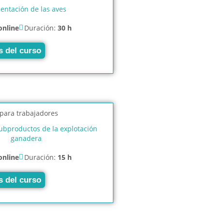
entación de las aves
online
Duración:
30 h
s del curso
ubproductos de la explotación
ganadera
online
Duración:
15 h
s del curso