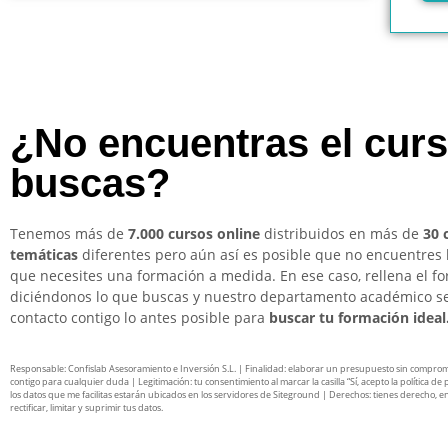
¿No encuentras el cur
buscas?
Tenemos más de
7.000 cursos online
distribuidos en más de
30 
temáticas
diferentes pero aún así es posible que no encuentres 
que necesites una formación a medida. En ese caso, rellena el f
diciéndonos lo que buscas y nuestro departamento académico s
contacto contigo lo antes posible para
buscar tu formación ideal
Responsable: Confislab Asesoramiento e Inversión S.L. | Finalidad: elaborar un presupuesto sin compro
contigo para cualquier duda | Legitimación: tu consentimiento al marcar la casilla “Sí, acepto la política de 
los datos que me facilitas estarán ubicados en los servidores de Siteground | Derechos: tienes derecho, en
rectificar, limitar y suprimir tus datos.